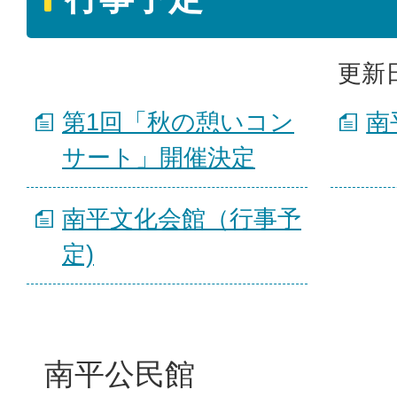
更新日
第1回「秋の憩いコン
南
サート」開催決定
南平文化会館（行事予
定)
南平公民館