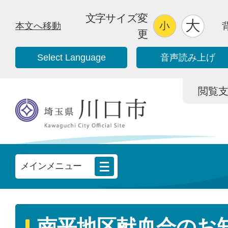
文字サイズ変
本文へ移動
更
Select Language
音声読み上げ
閲覧支援/
メインメニュー
南平地区献血会のお