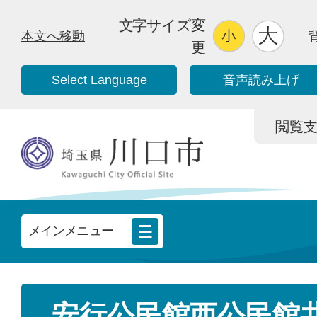
文字サイズ変
本文へ移動
更
Select Language
音声読み上げ
閲覧支援/
メインメニュー
安行公民館西公民館