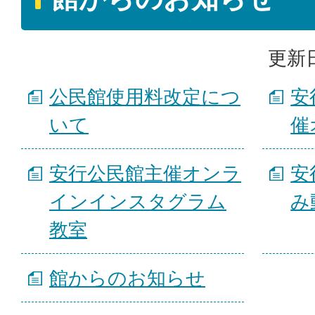
更新日
公民館使用料改定につ
安
いて
催
安行公民館主催オンラ
安
インインスタグラム
み
教室
館からのお知らせ