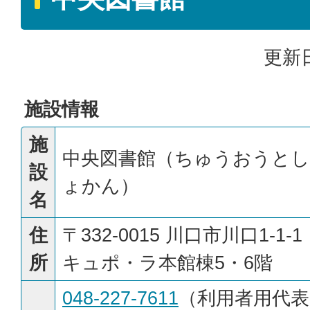
更新日
施設情報
施
中央図書館（ちゅうおうとし
設
ょかん）
名
住
〒332-0015 川口市川口1-1-1
所
キュポ・ラ本館棟5・6階
048-227-7611
（利用者用代表