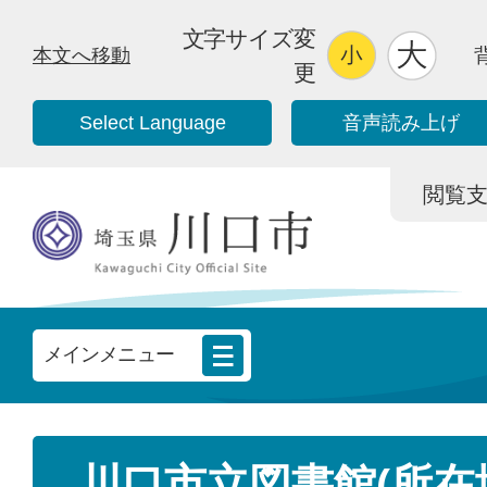
文字サイズ変
本文へ移動
更
Select Language
音声読み上げ
閲覧支援/
メインメニュー
川口市立図書館(所在