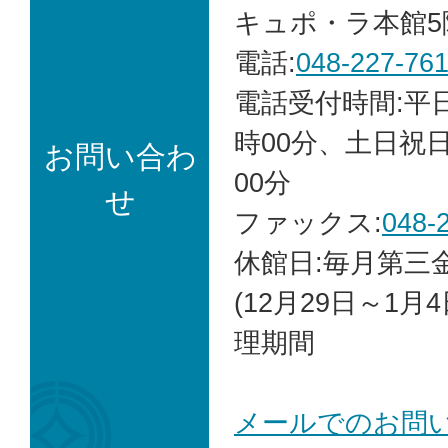
キュポ・ラ本館5
電話:
048-227-76
電話受付時間:平日 
時00分、土日祝日
お問い合わ
00分
せ
ファックス:
048-
休館日:毎月第三
(12月29日～1月
理期間
メールでのお問