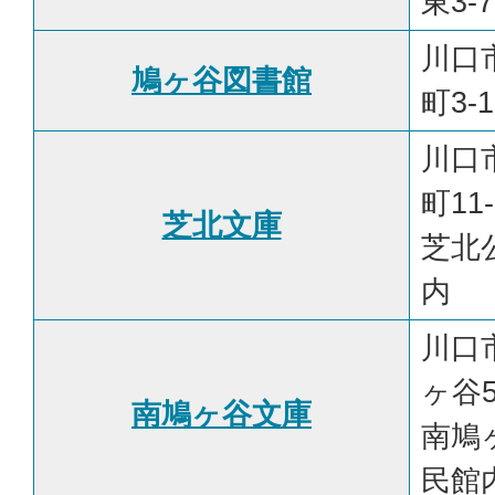
東3-7
川口
鳩ヶ谷図書館
町3-1
川口
町11-
芝北文庫
芝北
内
川口
ヶ谷5-
南鳩ヶ谷文庫
南鳩
民館