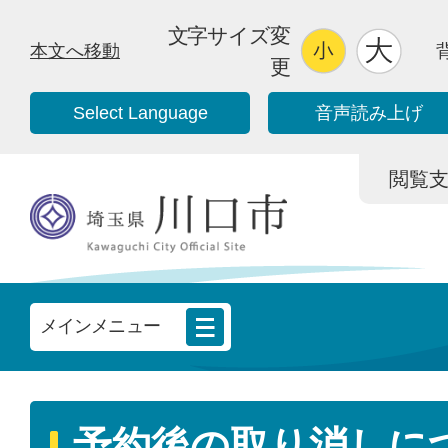
文字サイズ変
本文へ移動
更
Select Language
音声読み上げ
閲覧支援/
メインメニュー
予約後の取り消しに