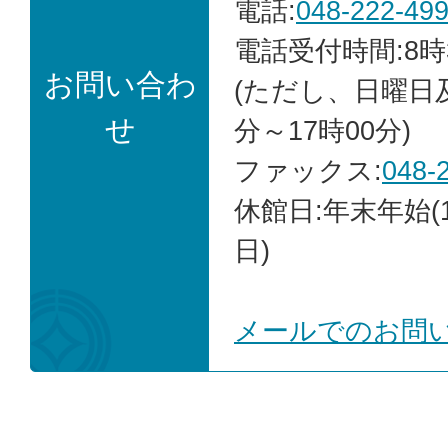
電話:
048-222-49
電話受付時間:8時
お問い合わ
(ただし、日曜日
せ
分～17時00分)
ファックス:
048-
休館日:年末年始(1
日)
メールでのお問