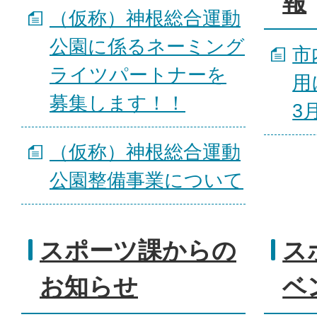
報
（仮称）神根総合運動
公園に係るネーミング
市
ライツパートナーを
用
募集します！！
3
（仮称）神根総合運動
公園整備事業について
スポーツ課からの
ス
お知らせ
ベ