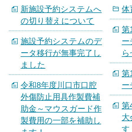
新施設予約システムへ
体
の切り替えについて
第
施設予約システムのデ
ー
ータ移行が無事完了し
ら
ました
第
令和8年度川口市口腔
ー
外傷防止用具作製費補
第
助金～マウスガード作
大
製費用の一部を補助し
す