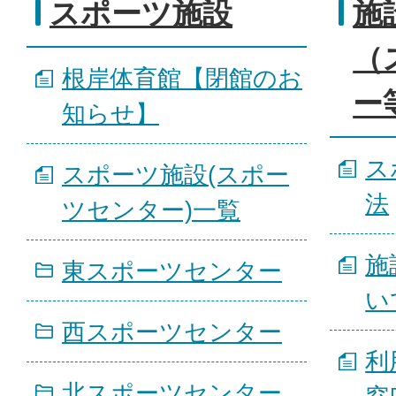
スポーツ施設
施
（
根岸体育館【閉館のお
ー
知らせ】
ス
スポーツ施設(スポー
法
ツセンター)一覧
施
東スポーツセンター
い
西スポーツセンター
利
北スポーツセンター