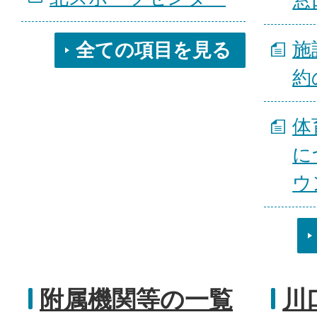
窓
施
全ての項目を見る
約
体
に
ウ
附属機関等の一覧
川