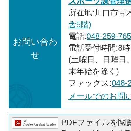
スポーツ課管理
所在地:川口市青木2
舎5階)
電話:
048-259-76
お問い合わ
電話受付時間:8時
せ
(土曜日、日曜日
末年始を除く)
ファックス:
048-
メールでのお問
PDFファイルを閲覧