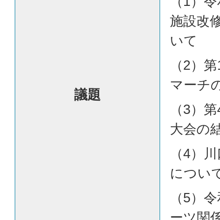
（1）令
施設改
いて
（2）第
マーチ
議題
（3）第
大会の
（4）
につい
（5）令
ーツ関