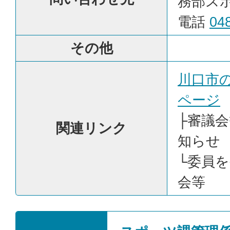
務部ス
電話
04
その他
川口市
ページ
├
審議会
関連リンク
知らせ
└
委員を
会等