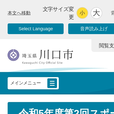
文字サイズ変
本文へ移動
更
Select Language
音声読み上げ
閲覧支援/
メインメニュー
令和5年度第2回スポ