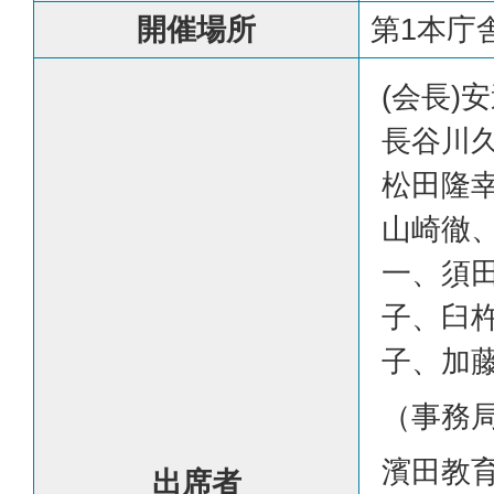
開催場所
第1本庁舎
(会長)
長谷川
松田隆
山崎徹
一、須
子、臼
子、加
（事務
濱田教
出席者