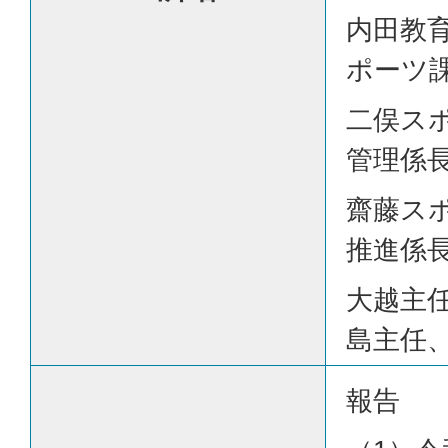
内田教
ポーツ
二俣ス
管理係
齋藤ス
推進係
大越主
島主任
報告