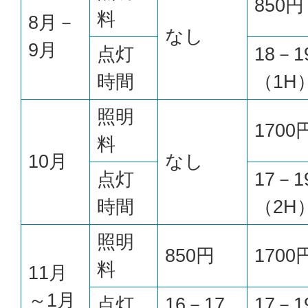
850円
料
8月－
なし
9月
点灯
18－1
時間
（1H
照明
1700
料
10月
なし
点灯
17－1
時間
（2H
照明
850円
1700
料
11月
～1月
点灯
16－17
17－1