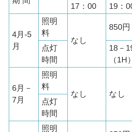
期 間
17：00
19：0
照明
850円
料
4月-5
なし
月
点灯
18－1
時間
（1H
照明
料
6月－
なし
なし
7月
点灯
時間
照明