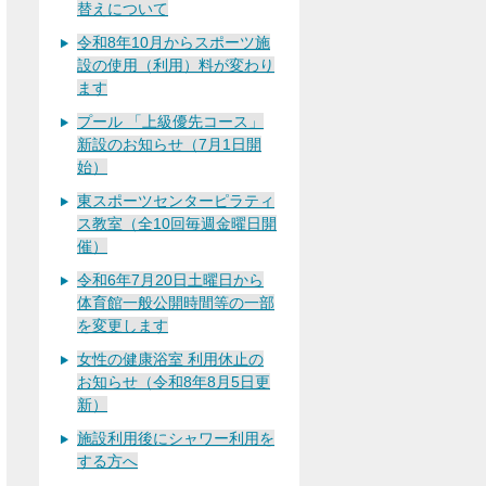
替えについて
令和8年10月からスポーツ施
設の使用（利用）料が変わり
ます
プール 「上級優先コース」
新設のお知らせ（7月1日開
始）
東スポーツセンターピラティ
ス教室（全10回毎週金曜日開
催）
令和6年7月20日土曜日から
体育館一般公開時間等の一部
を変更します
女性の健康浴室 利用休止の
お知らせ（令和8年8月5日更
新）
施設利用後にシャワー利用を
する方へ