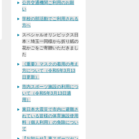
公共交通機関ご利用のお願
い
学校の部活動でご利用される
方へ
スペシャルオリンピックス日
本・埼玉一同様から折り紙の
花かごをご寄贈いただきまし
た
《重要》マスクの着用の考え
方について（令和5年3月13
日更新）
市内スポーツ施設の利用につ
いて（令和5年3月13日適
用）
東日本大震災で市内に避難さ
れている皆様の体育施設使用
料（個人利用）の免除につい
て
【お知らせ】東スポーツセン