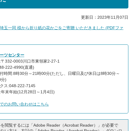
更新日：2023年11月07日
玉一同 様から折り紙の花かごをご寄贈 いただきました (PDFファ
ーツセンター
〒332-0003川口市東領家2-27-1
8-222-4990(直通)
付時間:8時30分～21時00分(ただし、日曜日及び休日は8時30分～
0分)
ス:048-222-7145
:年末年始(12月28日～1月4日)
でのお問い合わせはこちら
閲覧するには「Adobe Reader（Acrobat Reader）」が必要で
い方は、左記の「Adobe Reader（Acrobat Reader）」ダウンロ