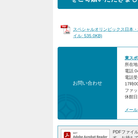
スペシャルオリンピックス日本・埼
イル: 535.0KB)
東スポ
所在地:
電話:04
電話受
お問い合わせ
17時0
ファック
休館日
メール
PDFファイルを
す。お持ちでな