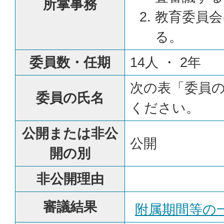
所掌事務
教育委員会
る。
委員数・任期
14人 ・ 2年
次の表「委員
委員の氏名
ください。
公開または非公
公開
開の別
非公開理由
審議結果
附属期間等の