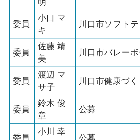
明
小口 マ
委員
川口市ソフトテ
キ
佐藤 靖
委員
川口市バレーボ
美
渡辺 マ
委員
川口市健康づく
サ子
鈴木 俊
委員
公募
章
小川 幸
委員
公募