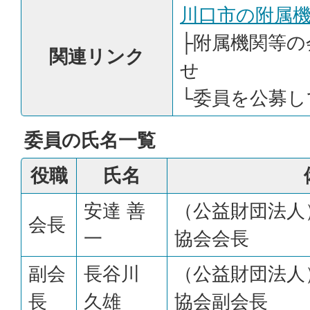
川口市の附属
├
附属機関等の
関連リンク
せ
└
委員を公募し
委員の氏名一覧
役職
氏名
安達 善
（公益財団法人
会長
一
協会会長
副会
長谷川
（公益財団法人
長
久雄
協会副会長