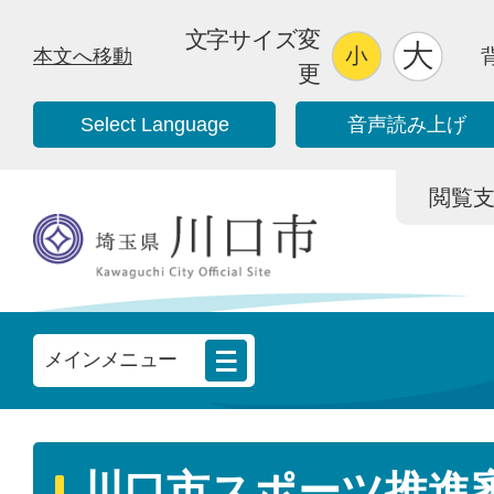
文字サイズ変
本文へ移動
更
Select Language
音声読み上げ
閲覧支援/
メインメニュー
川口市スポーツ推進