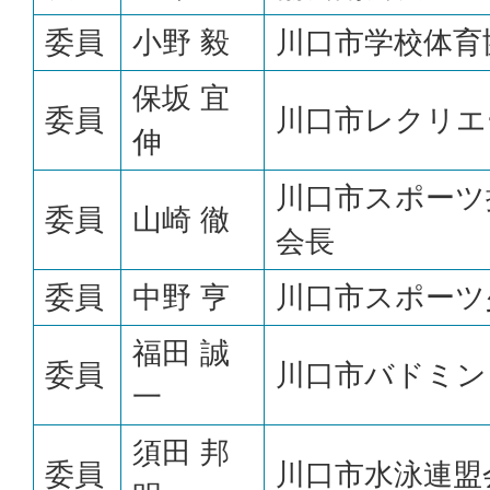
委員
小野 毅
川口市学校体育
保坂 宜
委員
川口市レクリエ
伸
川口市スポーツ
委員
山崎 徹
会長
委員
中野 亨
川口市スポーツ
福田 誠
委員
川口市バドミン
一
須田 邦
委員
川口市水泳連盟