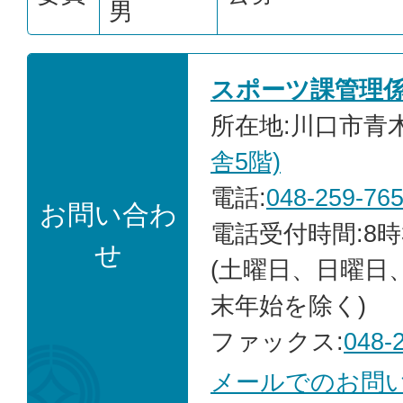
男
スポーツ課管理
所在地:川口市青木2
舎5階)
電話:
048-259-76
お問い合わ
電話受付時間:8時
せ
(土曜日、日曜日
末年始を除く)
ファックス:
048-
メールでのお問