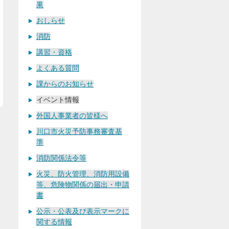
果
おしらせ
消防
講習・資格
よくある質問
課からのお知らせ
イベント情報
外国人事業者の皆様へ
川口市火災予防事務審査基
準
消防関係法令等
火災、防火管理、消防用設備
等、危険物関係の届出・申請
書
公示・公表及び表示マークに
関する情報