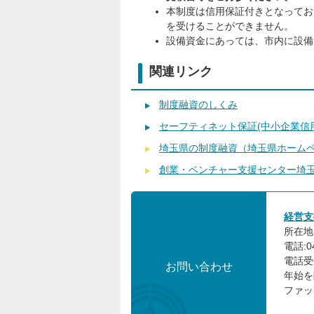
本制度は信用保証付きとなってお
を受けることができません。
設備資金にあっては、市内に設備
関連リンク
制度融資のしくみ
セーフティネット保証(中小企業信
埼玉県の制度融資（埼玉県ホーム
創業・ベンチャー支援センター埼
経営支
所在地:
電話:04
電話受
お問い合わせ
年始を
ファック