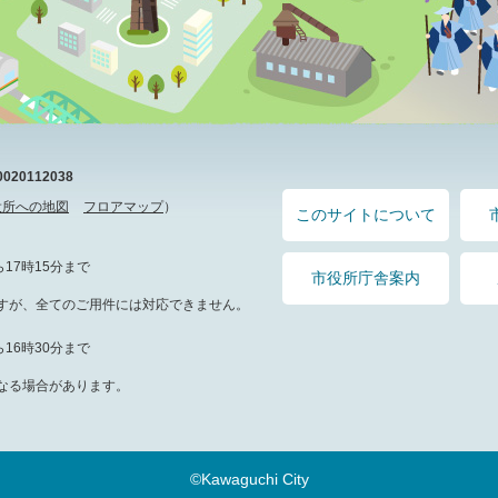
20112038
役所への地図
フロアマップ
）
このサイトについて
17時15分まで
市役所庁舎案内
すが、全てのご用件には対応できません。
16時30分まで
なる場合があります。
©Kawaguchi City