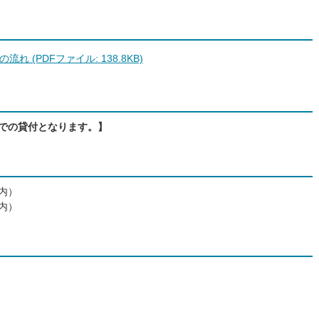
 (PDFファイル: 138.8KB)
までの貸付となります。】
内）
内）