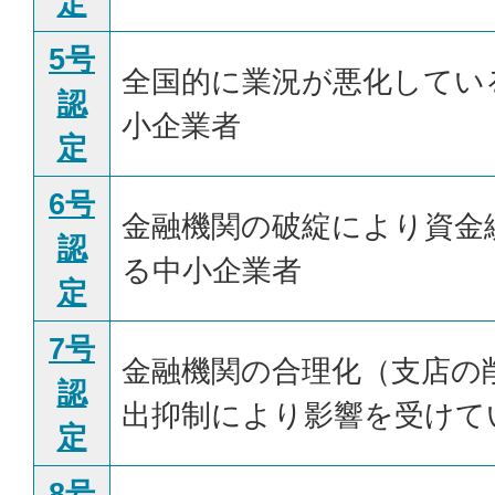
定
5号
全国的に業況が悪化してい
認
小企業者
定
6号
金融機関の破綻により資金
認
る中小企業者
定
7号
金融機関の合理化（支店の
認
出抑制により影響を受けて
定
8号