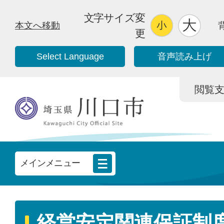
文字サイズ変
本文へ移動
更
Select Language
音声読み上げ
閲覧支援/
メインメニュー
経営安定関連保証制