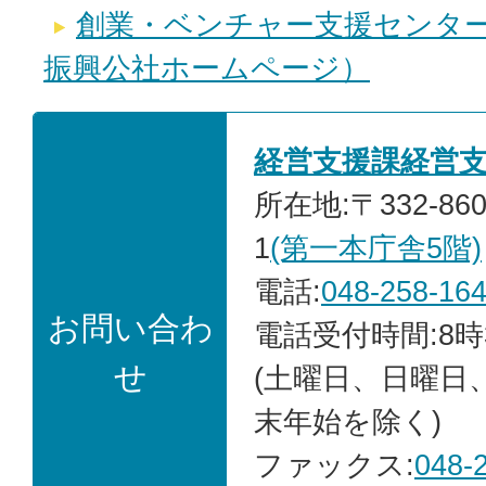
創業・ベンチャー支援センタ
振興公社ホームページ）
経営支援課経営
所在地:〒332-86
1
(第一本庁舎5階)
電話:
048-258-16
お問い合わ
電話受付時間:8時
せ
(土曜日、日曜日
末年始を除く)
ファックス:
048-