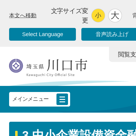
文字サイズ変
本文へ移動
更
Select Language
音声読み上げ
閲覧支援/
メインメニュー
3.中小企業設備資金