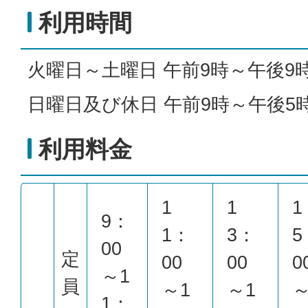
利用時間
火曜日～土曜日 午前9時～午後9
日曜日及び休日 午前9時～午後5
利用料金
1
1
1
9：
1：
3：
5
00
定
00
00
0
～1
員
～1
～1
～
1：