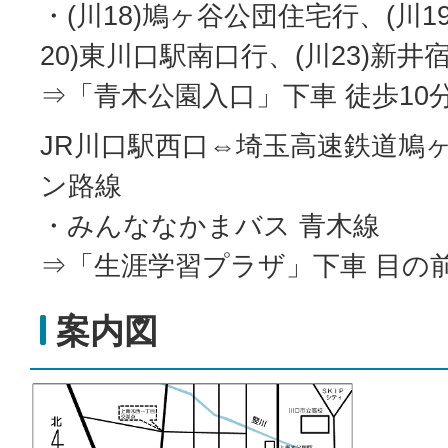
・(川18)鳩ヶ谷公団住宅行、(川1
20)東川口駅南口行、(川23)新井
⇒「青木公園入口」下車 徒歩10
JR川口駅西口⇔埼玉高速鉄道鳩
ン路線
・みんななかまバス 青木線
⇒「生涯学習プラザ」下車 目の
案内図