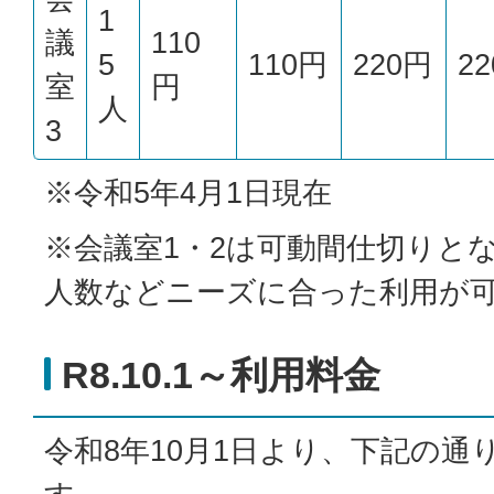
1
議
110
5
110円
220円
2
室
円
人
3
※令和5年4月1日現在
※会議室1・2は可動間仕切りと
人数などニーズに合った利用が
R8.10.1～利用料金
令和8年10月1日より、下記の通