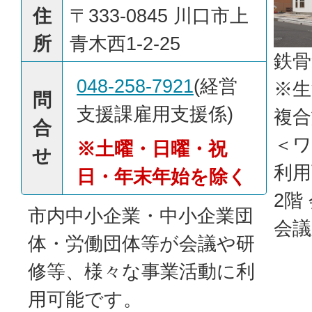
住
〒333-0845 川口市上
所
青木西1-2-25
鉄骨
048-258-7921
(経営
※生
問
支援課雇用支援係)
複合
合
＜
※土曜
・
日
曜
・祝
せ
利用
日・年末年始を除く
2階
市内中小企業・中小企業団
会議
体・労働団体等が会議や研
修等、様々な事業活動に利
用可能です。