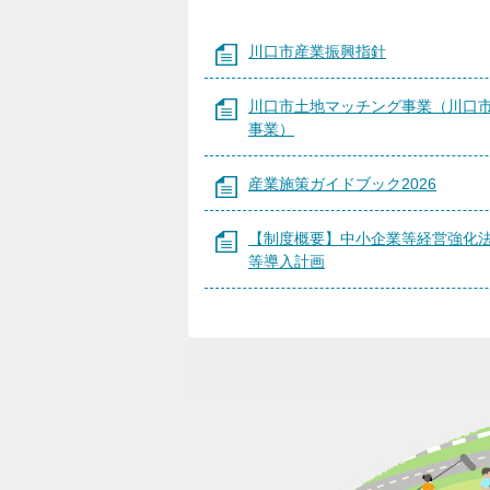
川口市産業振興指針
川口市土地マッチング事業（川口
事業）
産業施策ガイドブック2026
【制度概要】中小企業等経営強化
等導入計画