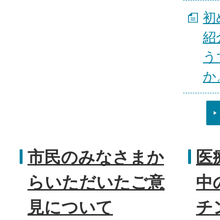
初
紹
う
か
市民のみなさまか
医
らいただいたご意
中
見について
チ