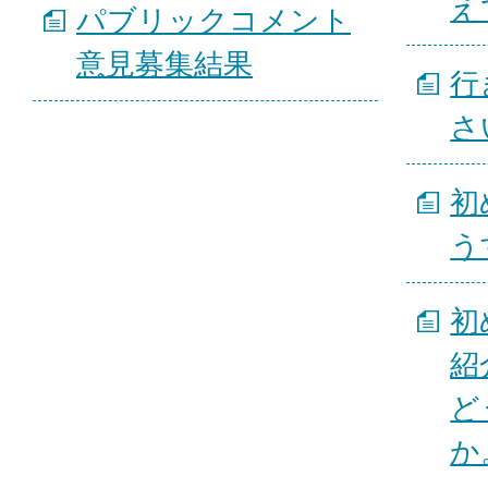
え
パブリックコメント
意見募集結果
行
さ
初
う
初
紹
ど
か