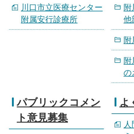
川口市立医療センター
附
附属安行診療所
他
附
附
の
パブリックコメン
よ
ト意見募集
人