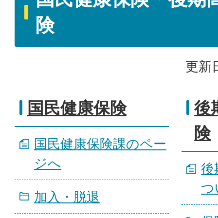
険
更新日
国民健康保険
後
険
国民健康保険課のペー
ジへ
後
つ
加入・脱退