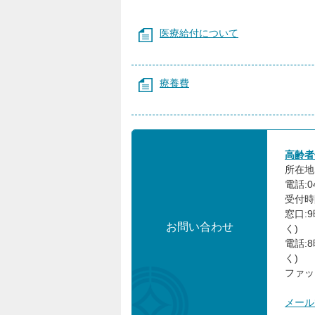
医療給付について
療養費
高齢者
所在地:
電話:0
受付時
窓口:
お問い合わせ
く)
電話:
く)
ファック
メール