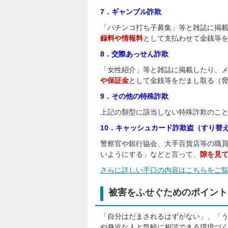
7．ギャンブル詐欺
「パチンコ打ち子募集」等と雑誌に掲
録料や情報料
として支払わせて金銭等
8．交際あっせん詐欺
「女性紹介」等と雑誌に掲載したり、
や保証金
として金銭等をだまし取る（
9．その他の特殊詐欺
上記の類型に該当しない特殊詐欺のこ
10．キャッシュカード詐欺盗（すり替え
警察官や銀行協会、大手百貨店等の職
いようにする」などと言って、
隙を見
さらに詳しい手口の内容はこちらをご
被害をふせぐためのポイント
「自分はだまされるはずがない」、「
や身近な人と気軽に相談できる環境づ