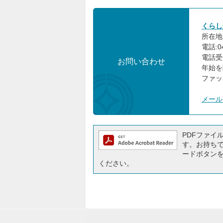
くらし
所在地:
電話:04
電話受
お問い合わせ
年始を
ファック
メール
PDFファイルを
す。お持ちでな
ードボタン
ください。