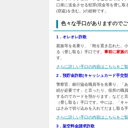
口座に送金させる犯罪(現金等を脅し取
(窃盗)を含む。)の総称です。
色々な手口がありますのでご
1．オレオレ詐欺
親族等を名乗り、「鞄を置き忘れた。
る（脅し取る）手口です。
事前に家族
す。
さらに詳しい手口の内容はこちらをご
2．預貯金詐欺(キャッシュカード手交型
警察官、銀行協会職員等を名乗り、「
続が必要です」と言ったり、役所の職
するのでカードを預かります」などと
（脅し取る）手口です。中には、「キ
はさみで切り込みを入れてだまし取る
さらに詳しい手口の内容はこちらをご
3．架空料金請求詐欺