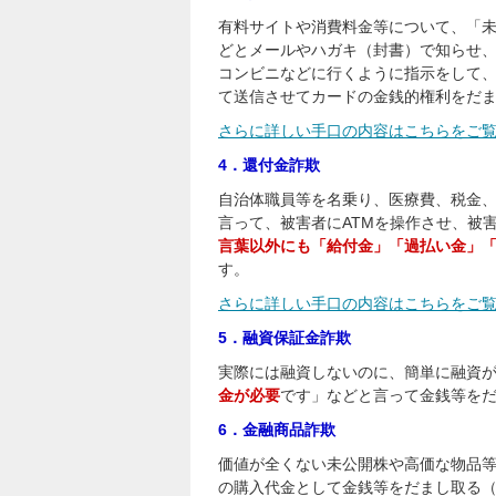
有料サイトや消費料金等について、「
どとメールやハガキ（封書）で知らせ
コンビニなどに行くように指示をして
て送信させてカードの金銭的権利をだ
さらに詳しい手口の内容はこちらをご
4．還付金詐欺
自治体職員等を名乗り、医療費、税金
言って、被害者にATMを操作させ、被
言葉以外にも「給付金」「過払い金」
す。
さらに詳しい手口の内容はこちらをご
5．融資保証金詐欺
実際には融資しないのに、簡単に融資
金が必要
です」などと言って金銭等を
6．金融商品詐欺
価値が全くない未公開株や高価な物品
の購入代金として金銭等をだまし取る