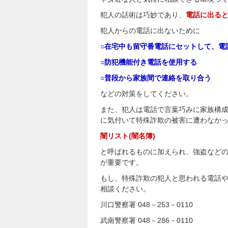
犯人の話術は巧妙であり、
電話に出る
犯人からの電話に出ないために
○在宅中も留守番電話にセットして、電
○防犯機能付き電話を使用する
○普段から家族間で連絡を取り合う
などの対策をしてください。
また、犯人は電話で言葉巧みに家族構
に気付いて特殊詐欺の被害に遭わなか
闇リスト(闇名簿)
と呼ばれるものに加えられ、強盗など
が重要です。
もし、特殊詐欺の犯人と思われる電話
相談ください。
川口警察署 048－253－0110
武南警察署 048－286－0110