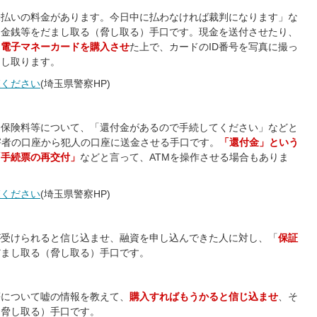
未払いの料金があります。今日中に払わなければ裁判になります」な
、金銭等をだまし取る（脅し取る）手口です。現金を送付させたり、
、
電子マネーカードを購入させ
た上で、カードのID番号を写真に撮っ
まし取ります。
覧ください
(埼玉県警察HP)
、保険料等について、「還付金があるので手続してください」などと
害者の口座から犯人の口座に送金させる手口です。
「還付金」という
「手続票の再交付」
などと言って、ATMを操作させる場合もありま
覧ください
(埼玉県警察HP)
が受けられると信じ込ませ、融資を申し込んできた人に対し、「
保証
だまし取る（脅し取る）手口です。
等について嘘の情報を教えて、
購入すればもうかると信じ込ませ
、そ
（脅し取る）手口です。