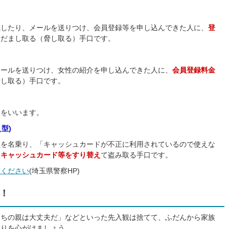
載したり、メールを送りつけ、会員登録等を申し込んできた人に、
登
をだまし取る（脅し取る）手口です。
メールを送りつけ、女性の紹介を申し込んできた人に、
会員登録料金
脅し取る）手口です。
とをいいます。
型)
員を名乗り、「キャッシュカードが不正に利用されているので使えな
てキャッシュカード等をすり替え
て盗み取る手口です。
覧ください
(埼玉県警察HP)
！
うちの親は大丈夫だ」などといった先入観は捨てて、ふだんから家族
くりを心がけましょう。