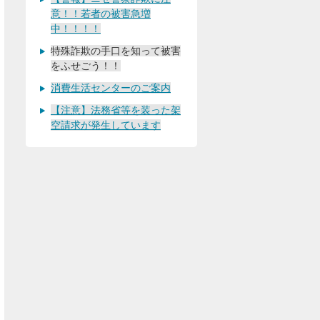
意！！若者の被害急増
中！！！！
特殊詐欺の手口を知って被害
をふせごう！！
消費生活センターのご案内
【注意】法務省等を装った架
空請求が発生しています