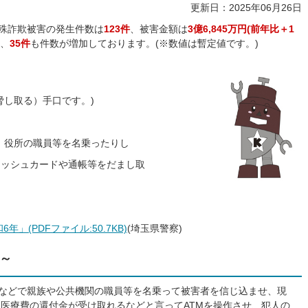
更新日：2025年06月26日
特殊詐欺被害の発生件数は
123件
、被害金額は
3億6,845万円(前年比＋1
、
35件
も件数が増加しております。(※数値は暫定値です。)
脅し取る）手口です。)
、役所の職員等を名乗ったりし
ャッシュカードや通帳等をだまし取
」(PDFファイル:50.7KB)
(埼玉県警察)
～
)などで親族や公共機関の職員等を名乗って被害者を信じ込ませ、現
医療費の還付金が受け取れるなどと言ってATMを操作させ、犯人の