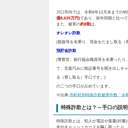
川口市内では、令和6年12月末までの
億8,635万円)
であり、前年同期と比べて
また、被害の
約8割
は、
オレオレ詐欺
(親族等を名乗り、現金をだまし取る（
預貯金詐欺
(警察官、銀行協会職員等を名乗ったり
て、言葉巧みに暗証番号を聞き出しキ
る（脅し取る）手口です。)
の二つの手口が占めています。
※出典:
市町村別特殊詐欺被害件数「令和6年
特殊詐欺とは？～手口の説明
特殊詐欺とは、犯人が電話や葉書(封書
金やキャッシュカードを騙し取ったり、