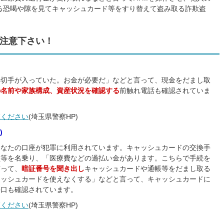
る恐喝や隙を見てキャッシュカード等をすり替えて盗み取る詐欺盗
注意下さい！
小切手が入っていた。お金が必要だ」などと言って、現金をだまし取
の名前や家族構成、資産状況を確認する
前触れ電話も確認されていま
覧ください
(埼玉県警察HP)
)
あなたの口座が犯罪に利用されています。キャッシュカードの交換手
員等を名乗り、「医療費などの過払い金があります。こちらで手続を
言って、
暗証番号を聞き出し
キャッシュカードや通帳等をだまし取る
ャッシュカードを使えなくする」などと言って、キャッシュカードに
手口も確認されています。
覧ください
(埼玉県警察HP)