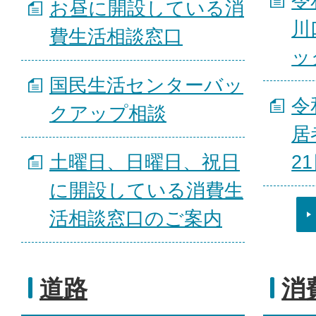
令
お昼に開設している消
川
費生活相談窓口
ッ
国民生活センターバッ
令
クアップ相談
居
土曜日、日曜日、祝日
2
に開設している消費生
活相談窓口のご案内
道路
消