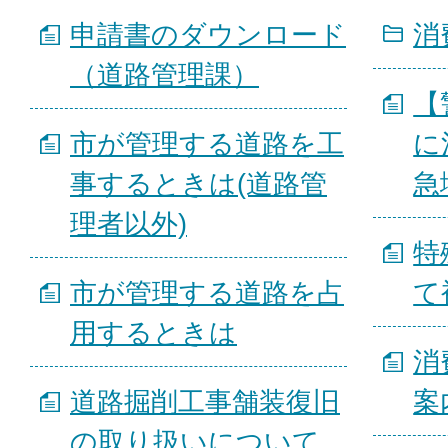
申請書のダウンロード
消
（道路管理課）
【
市が管理する道路を工
に
事するときは(道路管
急
理者以外)
特
市が管理する道路を占
て
用するときは
消
道路掘削工事舗装復旧
案
の取り扱いについて