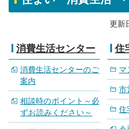
更新日
消費生活センター
住
消費生活センターのご
マ
案内
市
相談時のポイント～必
住
ずお読みください～