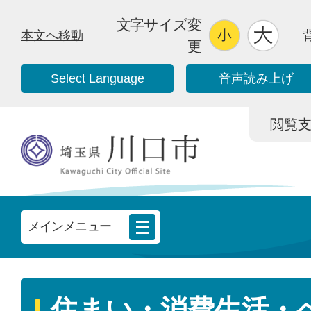
文字サイズ変
本文へ移動
更
Select Language
音声読み上げ
閲覧支援/
メインメニュー
住まい・消費生活・