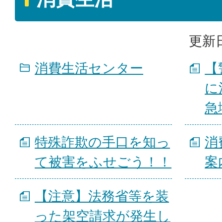
更新日
消費生活センター
【
に
急
特殊詐欺の手口を知っ
消
て被害をふせごう！！
案
【注意】法務省等を装
った架空請求が発生し