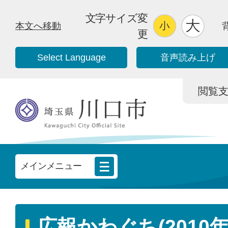
文字サイズ変
本文へ移動
更
Select Language
音声読み上げ
閲覧支援/
メインメニュー
広報かわぐち(2010年