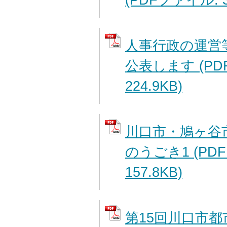
人事行政の運営
公表します (PD
224.9KB)
川口市・鳩ヶ谷
のうごき1 (PD
157.8KB)
第15回川口市