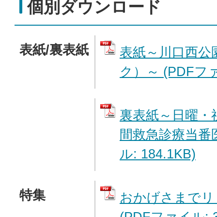
個別ダウンロード
表紙/裏表紙
表紙～川口西公
ク）～ (PDFファイ
裏表紙～日曜・
間救急診療当番医
ル: 184.1KB)
特集
おかげさまでリ
(PDFファイル: 3