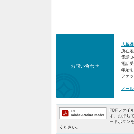
広報課
所在地:
電話:04
電話受
お問い合わせ
年始を
ファック
メール
PDFファイルを
す。お持ちでな
ードボタン
ください。