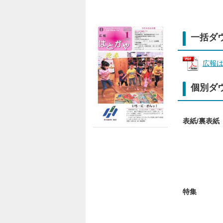
一括ダ
広報は
個別ダ
表紙/裏表紙
特集