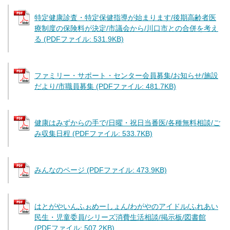
特定健康診査・特定保健指導が始まります/後期高齢者医
療制度の保険料が決定/市議会から/川口市との合併を考え
る (PDFファイル: 531.9KB)
ファミリー・サポート・センター会員募集/お知らせ/施設
だより/市職員募集 (PDFファイル: 481.7KB)
健康はみずからの手で/日曜・祝日当番医/各種無料相談/ご
み収集日程 (PDFファイル: 533.7KB)
みんなのページ (PDFファイル: 473.9KB)
はとがやいんふぉめーしょん/わがやのアイドル/ふれあい
民生・児童委員/シリーズ消費生活相談/掲示板/図書館
(PDFファイル: 507.2KB)