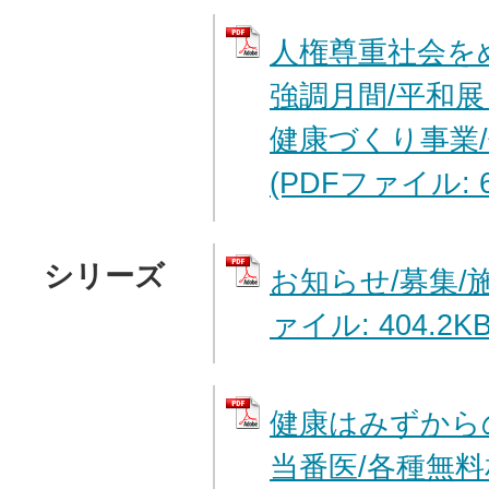
人権尊重社会を
強調月間/平和展
健康づくり事業
(PDFファイル: 6
シリーズ
お知らせ/募集/施
ァイル: 404.2KB
健康はみずから
当番医/各種無料