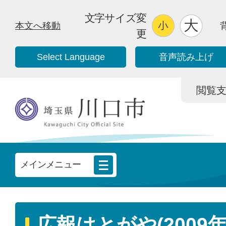
文字サイズ変
本文へ移動
更
Select Language
音声読み上げ
閲覧支援/
メインメニュー
広報はとがや(2009年