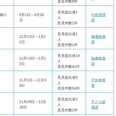
意見件数8件
意見提出者1
例の
9月1日～9月30
行政管理
人
日
課
意見件数2件
意見提出者1
12月13日～1月1
協働推進
人
2日
課
意見件数1件
意見提出者19
12月13日～1月1
協働推進
人
2日
課
意見件数41件
意見提出者9
11月1日～11月3
文化推進
人
0日
室
意見件数50件
意見提出者2
11月29日～12月
子ども総
人
28日
務課
意見件数2件