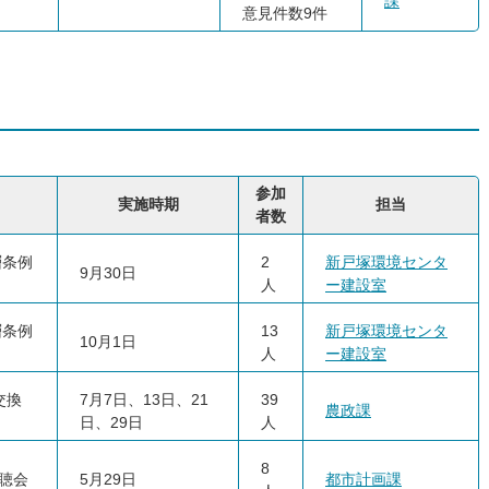
課
意見件数9件
参加
実施時期
担当
者数
層条例
2
新戸塚環境センタ
9月30日
人
ー建設室
層条例
13
新戸塚環境センタ
10月1日
人
ー建設室
交換
7月7日、13日、21
39
農政課
日、29日
人
8
聴会
5月29日
都市計画課