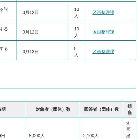
る説
10
3月12日
区画整理課
人
する
10
3月12日
区画整理課
人
する
8
3月13日
区画整理課
人
担
時期
対象者（団体）数
回答者（団体）数
当
企
画
0日
5,000人
2,100人
経