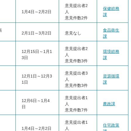
意見提出者2
保健
総務
1月4日～2月2日
人
課
意見件数2件
画
食品衛生
2月1日～3月2日
意見なし
課
意見提出者2
12月15日～1月1
環境総務
人
3日
課
意見件数3件
意見提出者3
12月1日～12月3
資源循環
人
1日
課
意見件数3件
意見提出者1
12月6日～1月4
人
農政課
日
意見件数7件
意見提出者1
住宅政策
1月4日～2月2日
人