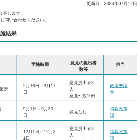
更新日：2023年07月12日
公表します。
へお問い合わせください。
施結果
意見の提出者
実施時期
担当
数等
意見提出者8
2月16日～3月17
政策審議
策定
人
日
室
意見件数10件
）
9月1日～9月30
情報政策
意見なし
日
課
意見提出者3
12月1日～12月3
情報政策
人
1日
課