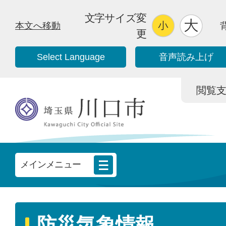
文字サイズ変
本文へ移動
更
Select Language
音声読み上げ
閲覧支援/
メインメニュー
防災気象情報