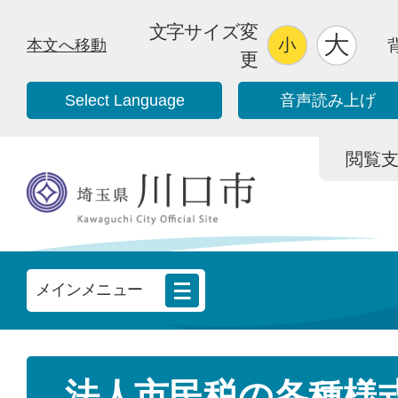
文字サイズ変
本文へ移動
更
Select Language
音声読み上げ
閲覧支援/
メインメニュー
法人市民税の各種様