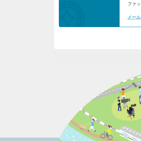
ファック
メール