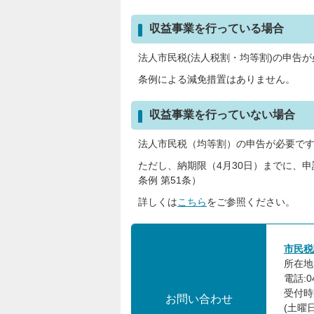
収益事業を行っている場合
法人市民税(法人税割・均等割)の申告
条例による減免措置はありません。
収益事業を行っていない場合
法人市民税（均等割）の申告が必要で
ただし、納期限（4月30日）までに、
条例 第51条）
詳しくは
こちら
をご参照ください。
市民税
所在地:
電話:0
受付時
お問い合わせ
(土曜