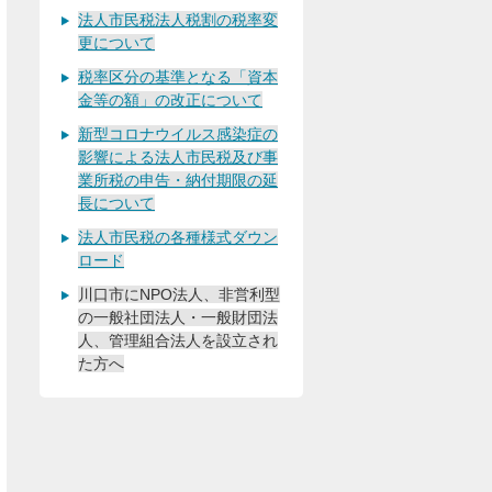
法人市民税法人税割の税率変
更について
税率区分の基準となる「資本
金等の額」の改正について
新型コロナウイルス感染症の
影響による法人市民税及び事
業所税の申告・納付期限の延
長について
法人市民税の各種様式ダウン
ロード
川口市にNPO法人、非営利型
の一般社団法人・一般財団法
人、管理組合法人を設立され
た方へ