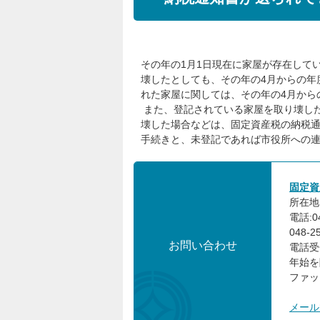
その年の1月1日現在に家屋が存在して
壊したとしても、その年の4月からの年
れた家屋に関しては、その年の4月から
また、登記されている家屋を取り壊し
壊した場合などは、固定資産税の納税
手続きと、未登記であれば市役所への
固定資
所在地:
電話:0
048-
お問い合わせ
電話受
年始を
ファック
メール