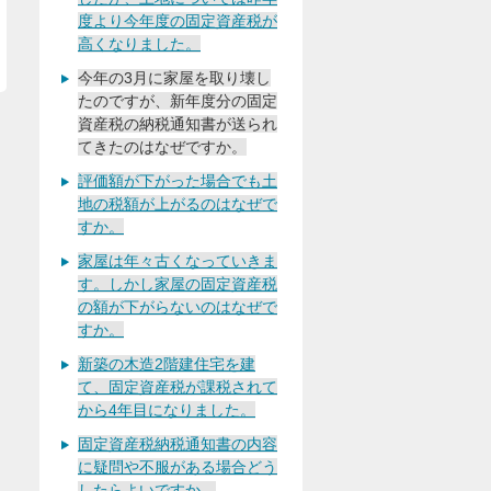
度より今年度の固定資産税が
高くなりました。
今年の3月に家屋を取り壊し
たのですが、新年度分の固定
資産税の納税通知書が送られ
てきたのはなぜですか。
評価額が下がった場合でも土
地の税額が上がるのはなぜで
すか。
家屋は年々古くなっていきま
す。しかし家屋の固定資産税
の額が下がらないのはなぜで
すか。
新築の木造2階建住宅を建
て、固定資産税が課税されて
から4年目になりました。
固定資産税納税通知書の内容
に疑問や不服がある場合どう
したらよいですか。