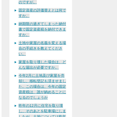
のですが。
固定資産の評価替えとは何で
すか。
納期限の過ぎてしまった納付
書で固定資産税を納付できま
すか。
土地や家屋の名義を変える場
合の手続きを教えてくださ
い。
家屋を取り壊した場合は、ど
んな届出が必要ですか。
今年2月に土地及び家屋を売
却し、移転登記も済ませまし
た。この場合は、今年の固定
資産税は、誰が納めることに
なるのでしょうか
昨年の12月に住宅を取り壊
し、そのあとを駐車場にしま
したが、土地については昨年