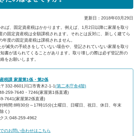
更新日：2018年03月29日
いれば、固定資産税はかかります。例えば、1月2日以降に家屋を取り
度の固定資産税は全額課税されます。それとは反対に、新しく建てら
の年度の固定資産税は課税されません。
たが滅失の手続きをしていない場合や、登記されていない家屋を取り
通知書が送られてくることがあります。取り壊しの際は必ず登記所の
連絡をお願いします。
産税課 家屋第1係・第2係
〒332-8601川口市青木2-1-1
(第二本庁舎4階)
48-259-7640・7246(家屋第1係直通)
259-7641(家屋第2係直通)
付時間:8時30分～17時15分(土曜日、日曜日、祝日、休日、年末
除く)
ス:048-259-4962
でのお問い合わせはこちら