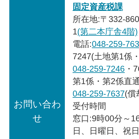
固定資産税課
所在地:〒332-86
1
(第二本庁舎4階)
電話:
048-259-76
7247(土地第1係
048-259-7246
・7
第1係・第2係直通
048-259-7637
(償
お問い合わ
受付時間
せ
窓口:9時00分～1
日、日曜日、祝