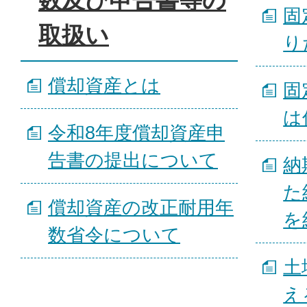
数及び申告書等の
固
取扱い
り
償却資産とは
固
は
令和8年度償却資産申
告書の提出について
納
た
償却資産の改正耐用年
を
数省令について
土
え