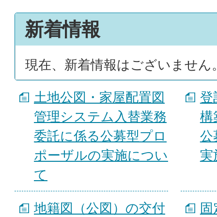
新着情報
現在、新着情報はございません
土地公図・家屋配置図
登
管理システム入替業務
構
委託に係る公募型プロ
公
ポーザルの実施につい
実
て
地籍図（公図）の交付
固