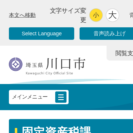
文字サイズ変
本文へ移動
更
Select Language
音声読み上げ
閲覧支援/
メインメニュー
固定資産税課