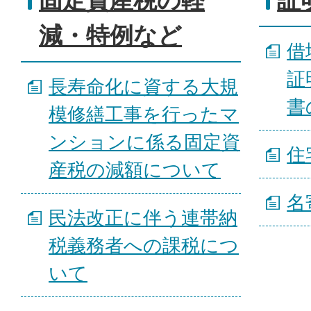
固定資産税の軽
証
減・特例など
借
証
長寿命化に資する大規
書
模修繕工事を行ったマ
ンションに係る固定資
住
産税の減額について
名
民法改正に伴う連帯納
税義務者への課税につ
いて