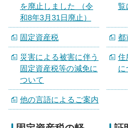
を廃止しました （令
覧
和8年3月31日廃止）
固定資産税
都
災害による被害に伴う
住
固定資産税等の減免に
に
ついて
他の言語によるご案内