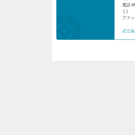
電話:
く)
ファック
メール