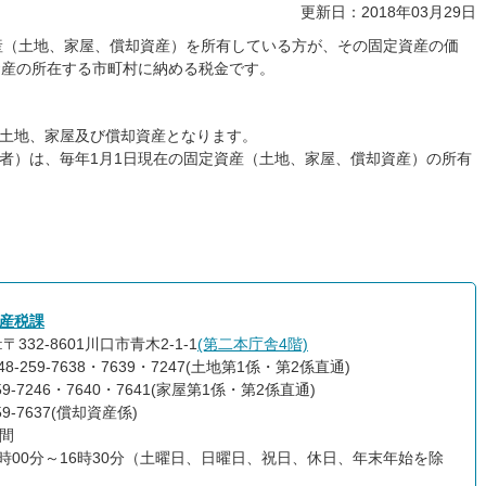
更新日：2018年03月29日
産（土地、家屋、償却資産）を所有している方が、その固定資産の価
資産の所在する市町村に納める税金です。
土地、家屋及び償却資産となります。
者）は、毎年1月1日現在の固定資産（土地、家屋、償却資産）の所有
産税課
〒332-8601川口市青木2-1-1
(第二本庁舎4階)
48-259-7638・7639・7247(土地第1係・第2係直通)
259-7246・7640・7641(家屋第1係・第2係直通)
259-7637(償却資産係)
間
9時00分～16時30分（土曜日、日曜日、祝日、休日、年末年始を除