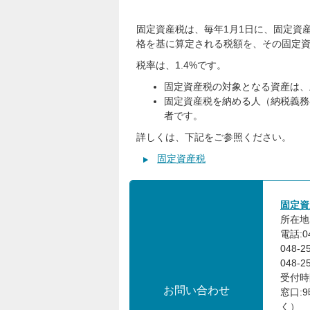
固定資産税は、毎年1月1日に、固定資
格を基に算定される税額を、その固定
税率は、1.4%です。
固定資産税の対象となる資産は、
固定資産税を納める人（納税義務
者です。
詳しくは、下記をご参照ください。
固定資産税
固定資
所在地:
電話:0
048-
048-
受付時
お問い合わせ
窓口:
く）