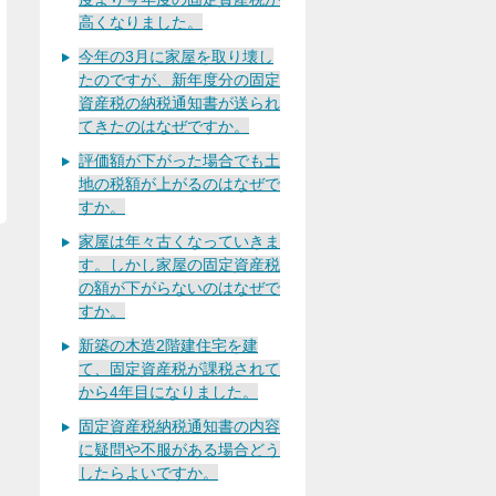
高くなりました。
今年の3月に家屋を取り壊し
たのですが、新年度分の固定
資産税の納税通知書が送られ
てきたのはなぜですか。
評価額が下がった場合でも土
地の税額が上がるのはなぜで
すか。
家屋は年々古くなっていきま
す。しかし家屋の固定資産税
の額が下がらないのはなぜで
すか。
新築の木造2階建住宅を建
て、固定資産税が課税されて
から4年目になりました。
固定資産税納税通知書の内容
に疑問や不服がある場合どう
したらよいですか。