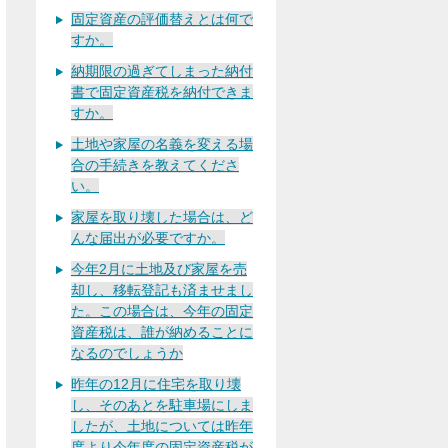
固定資産の評価替えとは何で
すか。
納期限の過ぎてしまった納付
書で固定資産税を納付できま
すか。
土地や家屋の名義を変える場
合の手続きを教えてくださ
い。
家屋を取り壊した場合は、ど
んな届出が必要ですか。
今年2月に土地及び家屋を売
却し、移転登記も済ませまし
た。この場合は、今年の固定
資産税は、誰が納めることに
なるのでしょうか
昨年の12月に住宅を取り壊
し、そのあとを駐車場にしま
したが、土地については昨年
度より今年度の固定資産税が