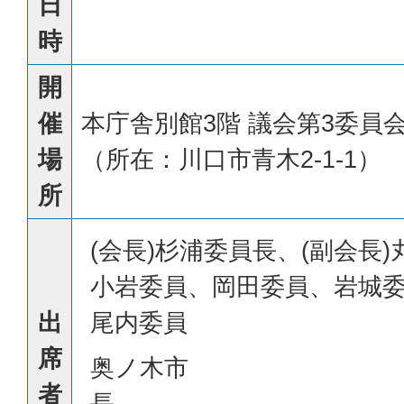
日
時
開
催
本庁舎別館3階 議会第3委員
場
（所在：川口市青木2-1-1）
所
(会長)杉浦委員長、(副会長
小岩委員、岡田委員、岩城
出
尾内委員
席
奥ノ木市
者