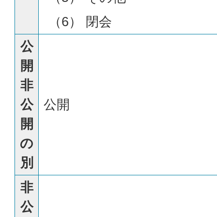
（6） 閉会
公
開
非
公
公開
開
の
別
非
公