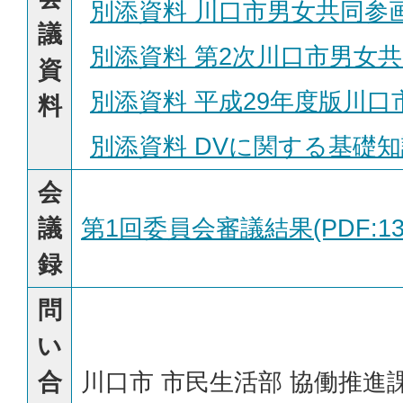
別添資料 川口市男女共同参画推進
議
別添資料 第2次川口市男女共同参
資
別添資料 平成29年度版川口市
料
別添資料 DVに関する基礎知識(P
会
議
第1回委員会審議結果(PDF:133
録
問
い
合
川口市 市民生活部 協働推進