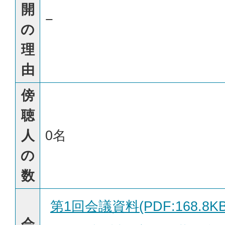
開
−
の
理
由
傍
聴
人
0名
の
数
第1回会議資料(PDF:168.8KB
会