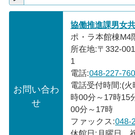
協働推進課男女
ポ・ラ本館棟M4階
所在地:〒332-00
1
電話:
048-227-76
電話受付時間:(火
お問い合わ
時00分～17時15
せ
00分～17時
ファックス:
048-
休館日:月曜日、