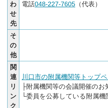
わ
電話
048-227-7605
（代表）
せ
先
そ
の
他
関
連
川口市の附属機関等トップペ
リ
├
附属機関等の会議開催のお
ン
└
委員を公募している附属機
ク