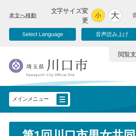
文字サイズ変
本文へ移動
更
Select Language
音声読み上げ
閲覧支援/
メインメニュー
第1回川口市男女共