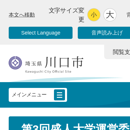
文字サイズ変
本文へ移動
更
Select Language
音声読み上げ
閲覧支援/
メインメニュー
第3回盛人大学運営