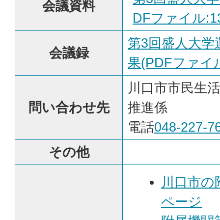
会議資料
DFファイル:13
第3回盛人大学
会議録
果(PDFファイル:
川口市市民生
問い合わせ先
推進係
電話
048-227-7
その他
川口市の
ページ