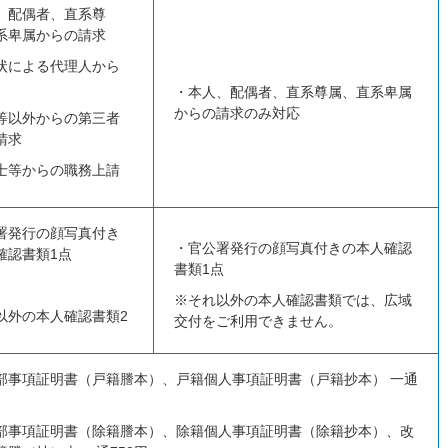
、配偶者、直系尊
系卑属からの請求
状による代理人から
・本人、配偶者、直系尊属、直系卑属
からの請求のみ対応
等以外からの第三者
請求
士等からの職務上請
署発行の顔写真付き
・官公署発行の顔写真付きの本人確認
確認書類1点
書類1点
※それ以外の本人確認書類では、広域
以外の本人確認書類2
交付をご利用できません。
部事項証明書（戸籍謄本）、戸籍個人事項証明書（戸籍抄本） 一通
部事項証明書（除籍謄本）、除籍個人事項証明書（除籍抄本）、改