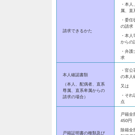
・本人
属、直
・委任
の請求
請求できるかた
・本人
からの
・弁護
求
・官公
本人確認書類
の本人
（本人、配偶者、直系
又は
尊属、直系卑属からの
・それ
請求の場合）
点
戸籍全
450円
除籍全
戸籍証明書の種類及び