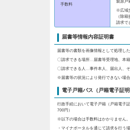
製原戸
手数料
※広域
（除籍
請求で
届書等情報内容証明書
届書等の書類を画像情報として処理したも
〇請求できる場所…届書等受理地、本
〇請求できる人…事件本人、届出人、
※届書等の状況により発行できない場
電子戸籍パス（戸籍電子証明
行政手続において電子戸籍（戸籍電子証明
700円）
※以下の場合は手数料はかかりません
・マイナポータルを通じて請求を行う