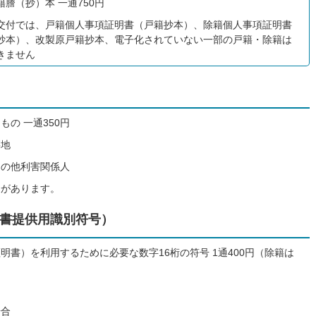
籍謄（抄）本 一通750円
交付では、戸籍個人事項証明書（戸籍抄本）、除籍個人事項証明書
抄本）、改製原戸籍抄本、電子化されていない一部の戸籍・除籍は
きません
の 一通350円
籍地
その他利害関係人
合があります。
書提供用識別符号）
書）を利用するために必要な数字16桁の符号 1通400円（除籍は
。
場合