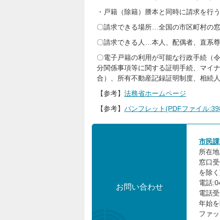
・戸籍（除籍）謄本と同時に請求を行
〇請求できる場所…全国の市区町村の
〇請求できる人…本人、配偶者、直系
〇電子戸籍の利用が可能な行政手続（令
分関係事項等に関する証明手続、マイ
合）、所有不動産記録証明制度、相続
【参考】
法務省ホームページ
【参考】
パンフレット(PDFファイル:398.
市民課
所在地:
窓口受
を除く
電話:0
お問い合わせ
電話受
年始を
ファック