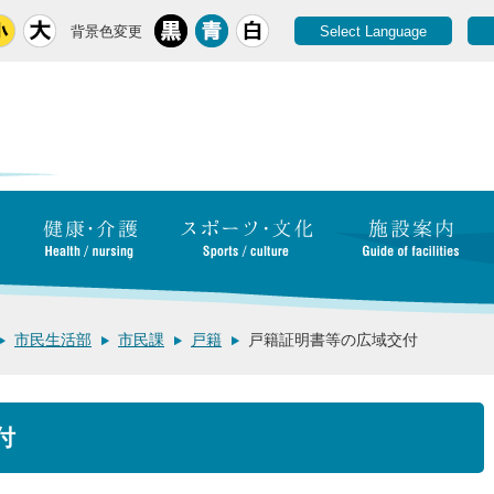
背景色変更
Select Language
市民生活部
市民課
戸籍
戸籍証明書等の広域交付
付