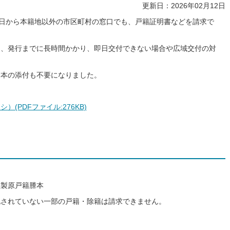
更新日：2026年02月12日
1日から本籍地以外の市区町村の窓口でも、戸籍証明書などを請求で
は、発行までに長時間かかり、即日交付できない場合や広域交付の対
謄本の添付も不要になりました。
(PDFファイル:276KB)
改製原戸籍謄本
化されていない一部の戸籍・除籍は請求できません。