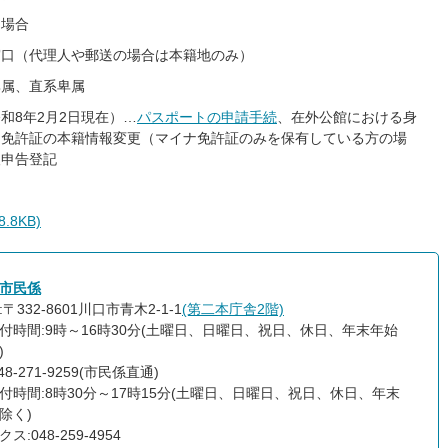
う場合
窓口（代理人や郵送の場合は本籍地のみ）
尊属、直系卑属
和8年2月2日現在）…
パスポートの申請手続
、在外公館における身
ナ免許証の本籍情報変更（マイナ免許証のみを保有している方の場
人申告登記
8KB)
市民係
〒332-8601川口市青木2-1-1
(第二本庁舎2階)
付時間:9時～16時30分(土曜日、日曜日、祝日、休日、年末年始
)
48-271-9259(市民係直通)
付時間:8時30分～17時15分(土曜日、日曜日、祝日、休日、年末
除く)
ス:048-259-4954