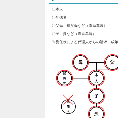
〇本人
〇配偶者
〇父母、祖父母など（直系尊属）
〇子、孫など（直系卑属）
※委任状による代理人からの請求、成