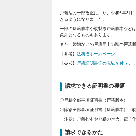
戸籍法の一部改正により、令和6年3月
きるようになりました。
一部の除籍謄本や改製原戸籍謄本など
象外となるものもあります。
また、婚姻などの戸籍届出の際の戸籍
【参考】
法務省ホームページ
【参考】
戸籍証明書等の広域交付（チラシ）
請求できる証明書の種類
〇戸籍全部事項証明書（戸籍謄本）
〇除籍全部事項証明書（除籍謄本）・
（注意）戸籍抄本や戸籍の附票、電子
請求できるかた