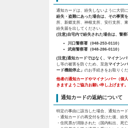
通知カードは、紛失しないように大切
紛失・盗難にあった場合は、その事実
所、新郷支所、神根支所、安行支所、
紛失届を出してください。
(注意)自宅内で紛失された場合は、警
川口警察署（048-253-0110）
武南警察署（048-286-0110）
(注意)通知カードではなく、マイナン
し等の被害を防ぐため、至急
マイナンバ
ード機能停止」
のお手続きをお取りく
他者の通知カードやマイナンバー（個
きますようご協力お願い申し上げます
通知カードの返納について
特定の事由に該当した場合、通知カー
・通知カードの再交付を受けた後、紛
・住民票が消除された（国内転出、死