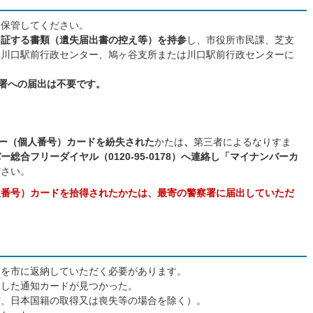
に保管してください。
を証する書類（遺失届出書の控え等）を持参
し、市役所市民課、芝支
東川口駅前行政センター、鳩ヶ谷支所または川口駅前行政センターに
察署への届出は不要です。
バー（個人番号）カードを紛失された
かたは
、
第三者によるなりすま
ー総合フリーダイヤル（0120-95-0178）へ連絡し「マイナンバーカ
ださい。
人番号）カードを拾得されたかたは、最寄の警察署に届出していただ
。
ドを市に返納していただく必要があります。
失した通知カードが見つかった。
亡、日本国籍の取得又は喪失等の場合を除く）。