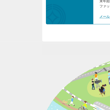
末年始
ファック
メール