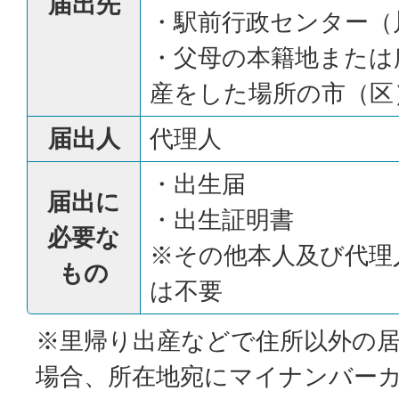
届出先
・駅前行政センター（
・父母の本籍地または
産をした場所の市（区
届出人
代理人
・出生届
届出に
・出生証明書
必要な
※その他本人及び代理
もの
は不要
※里帰り出産などで住所以外の
場合、所在地宛にマイナンバー