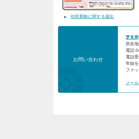
住民異動に関する届出
芝支所
所在地:
電話:04
電話受
お問い合わせ
年始を
ファック
メール