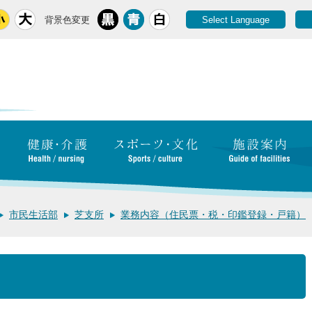
背景色変更
Select Language
市民生活部
芝支所
業務内容（住民票・税・印鑑登録・戸籍）