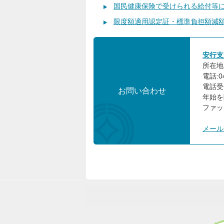
国民健康保険で受けられる給付等
限度額適用認定証・標準負担額減
安行支
所在地:
電話:04
電話受
お問い合わせ
年始を
ファック
メール