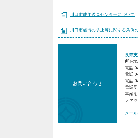
川口市成年後見センターについて
川口市虐待の防止等に関する条例
長寿支
所在地:
電話:0
電話:0
電話:0
お問い合わせ
電話受
年始を
ファック
メール