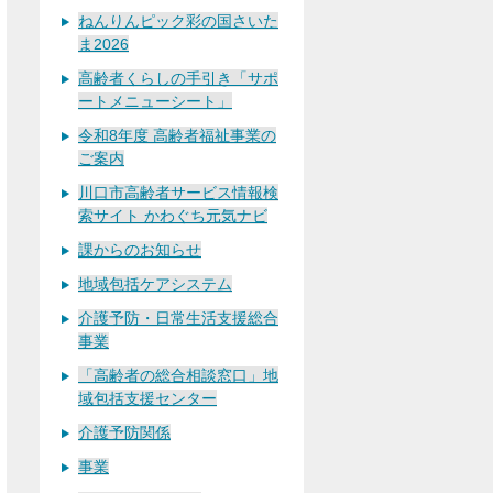
ねんりんピック彩の国さいた
ま2026
高齢者くらしの手引き「サポ
ートメニューシート」
令和8年度 高齢者福祉事業の
ご案内
川口市高齢者サービス情報検
索サイト かわぐち元気ナビ
課からのお知らせ
地域包括ケアシステム
介護予防・日常生活支援総合
事業
「高齢者の総合相談窓口」地
域包括支援センター
介護予防関係
事業