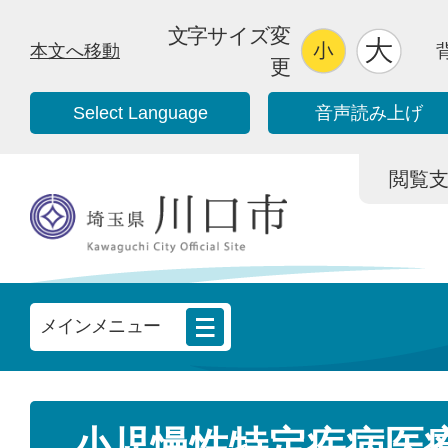
文字サイズ変
本文へ移動
更
Select Language
音声読み上げ
閲覧支援/
メインメニュー
小児慢性特定疾病医