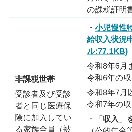
の課税証明
・
小児慢性
給収入状況申
ル:77.1KB)
令和8年6
令和6年の収
非課税世帯
令和8年7月
受診者及び受診
令和7年の収
者と同じ医療保
険に加入してい
・
「収入」
る家族全員（被
（公的年金