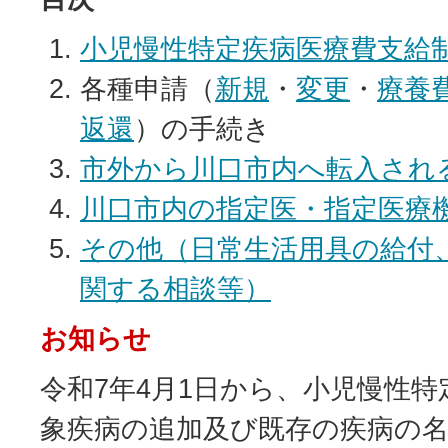
小児慢性特定疾病医療費支給
各種申請（
新規
・
変更
・
療養
返還
）の手続き
市外から川口市内へ転入され
川口市内の指定医・指定医療
その他（日常生活用具の給付
関する相談等）
お知らせ
令和7年4月1日から、小児慢性
象疾病の追加及び既存の疾病の