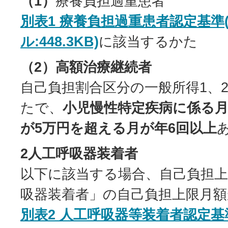
（1）
療養負担過重患者
別表1 療養負担過重患者認定基準(
ル:448.3KB)
に該当するかた
（2）高額治療継続者
自己負担割合区分の一般所得1、
たで、
小児慢性特定疾病に係る
が5万円を超える月が年6回以上
2人工呼吸器装着者
以下に該当する場合、自己負担上
吸器装着者」の自己負担上限月
別表2 人工呼吸器等装着者認定基準