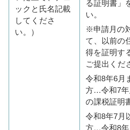
る証明書」
ックと氏名記載
い。
してくださ
※申請月の
い。）
て、以前の
得を証明す
ご提出くだ
令和8年6
方…令和7年
の課税証明
令和8年7月
方…令和8年