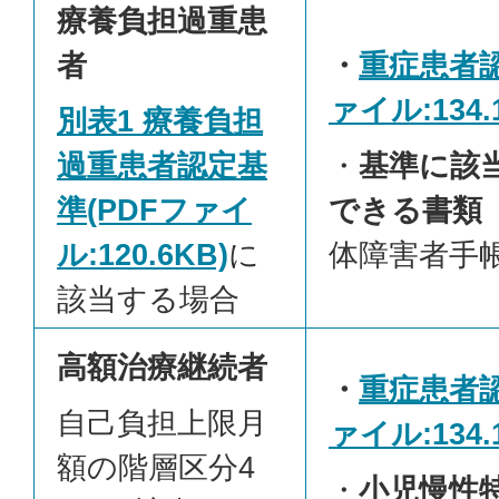
療養負担過重患
者
・
重症患者認
ァイル:134.
別表1 療養負担
過重患者認定基
・
基準に該
準(PDFファイ
できる書類
ル:120.6KB)
に
体障害者手
該当する場合
高額治療継続者
・
重症患者認
自己負担上限月
ァイル:134.
額の階層区分4
・
小児慢性