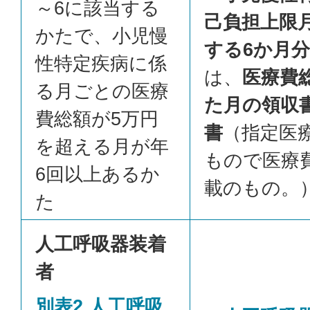
～6に該当する
己負担上限
かたで、小児慢
する6か月
性特定疾病に係
は、
医療費
る月ごとの医療
た月の領収
費総額が5万円
書
（指定医
を超える月が年
もので医療
6回以上あるか
載のもの。
た
人工呼吸器装着
者
別表2 人工呼吸