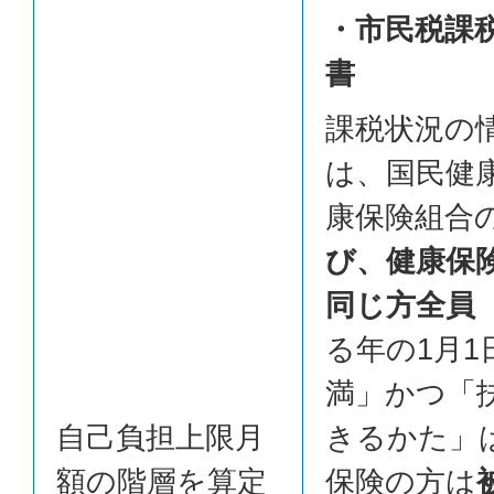
・市民税課
書
課税状況の
は、国民健
康保険組合
び、健康保
同じ方全員
る年の1月1
満」かつ「
自己負担上限月
きるかた」
額の階層を算定
保険の方は