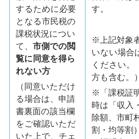
するために必要
す。
となる市民税の
課税状況につい
※上記対象
て、
市側での閲
いない場合
覧に同意を得ら
ください。
れない方
方も含む。
（同意いただけ
※「課税証
る場合は、申請
時は「収入
書裏面の該当欄
除額、市町
をご確認いただ
割・均等割
いた上で、チェ