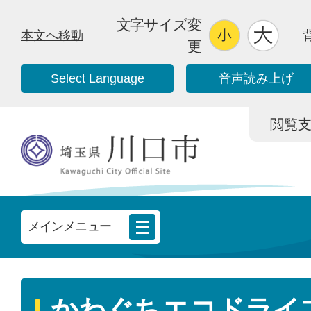
文字サイズ変
本文へ移動
更
Select Language
音声読み上げ
閲覧支援/
メインメニュー
かわぐちエコドライ