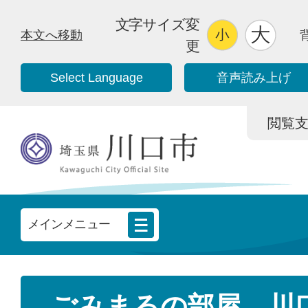
文字サイズ変
本文へ移動
更
Select Language
音声読み上げ
閲覧支援/
メインメニュー
ごみまるの部屋。川口