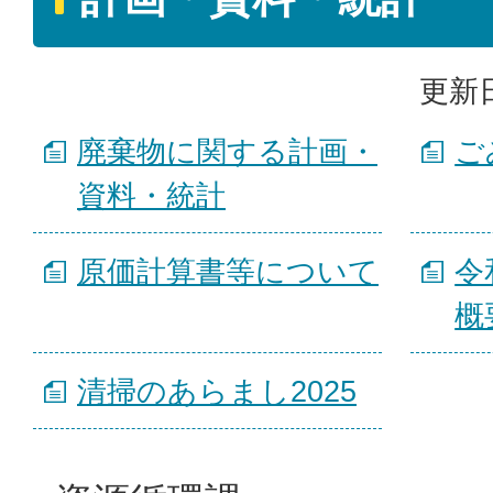
更新日
廃棄物に関する計画・
ご
資料・統計
原価計算書等について
令
概
清掃のあらまし2025