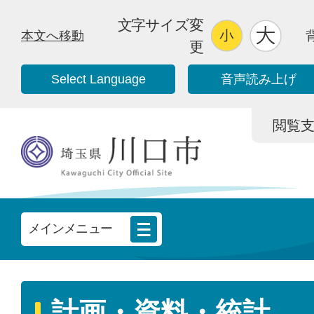
文字サイズ変
本文へ移動
更
Select Language
音声読み上げ
閲覧支援/
メインメニュー
計画・資料・統計