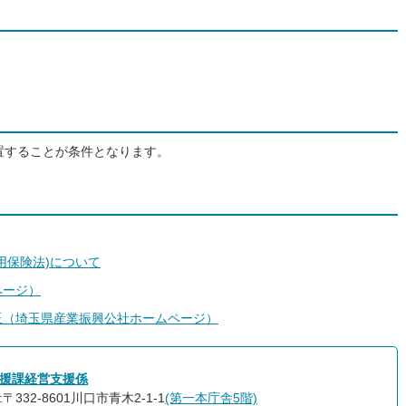
置することが条件となります。
用保険法)について
ページ）
玉（埼玉県産業振興公社ホームページ）
援課経営支援係
〒332-8601川口市青木2-1-1
(第一本庁舎5階)