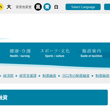
背景色変更
Select Language
経済部
経営支援課
制度融資
川口市の制度融資
制度融資
融資