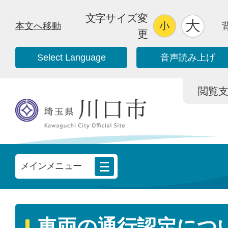
文字サイズ変
本文へ移動
更
Select Language
音声読み上げ
閲覧支援/
メインメニュー
車両の通行認定につ