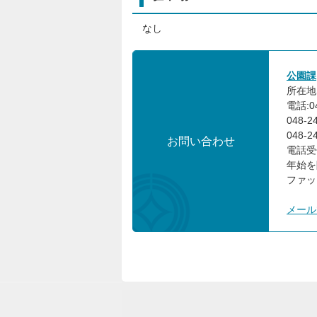
なし
公園課
所在地:
電話:0
048-
048-
お問い合わせ
電話受
年始を
ファック
メール