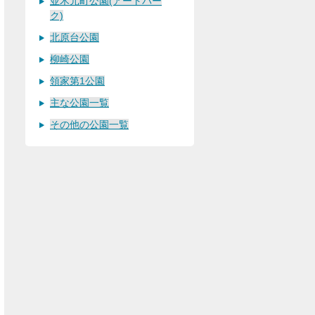
並木元町公園(アートパー
ク)
北原台公園
柳崎公園
領家第1公園
主な公園一覧
その他の公園一覧