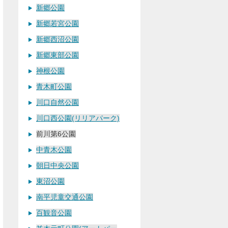
新郷公園
新郷若宮公園
新郷西沼公園
新郷東部公園
神根公園
青木町公園
川口自然公園
川口西公園(リリアパーク)
前川第6公園
中青木公園
朝日中央公園
東沼公園
南平児童交通公園
百観音公園